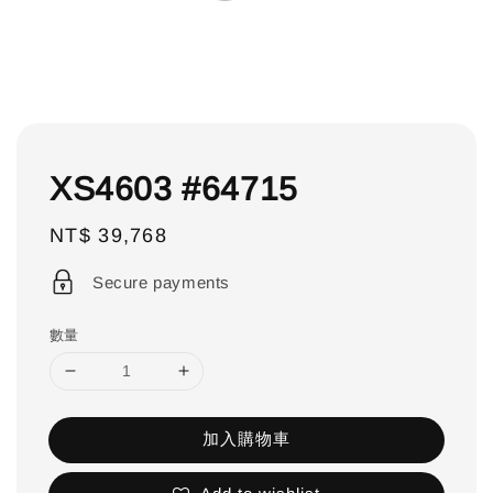
XS4603 #64715
Regular
NT$ 39,768
price
Secure payments
數量
加入購物車