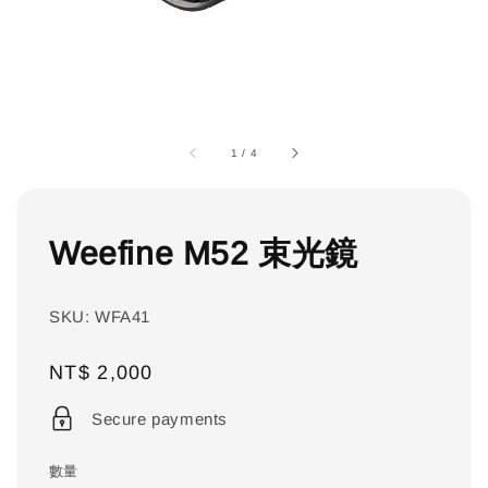
1
/
4
Weefine M52 束光鏡
SKU: WFA41
Regular
NT$ 2,000
price
Secure payments
數量