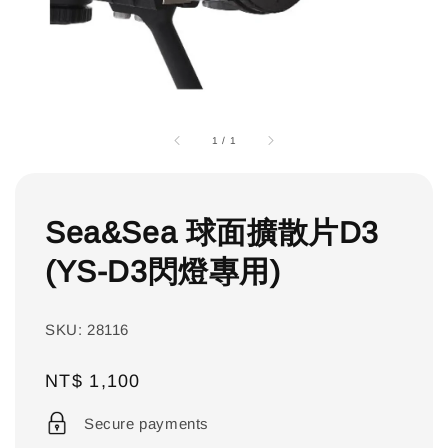
1
/
1
Sea&Sea 球面擴散片D3
(YS-D3閃燈專用)
SKU: 28116
Regular
NT$ 1,100
price
Secure payments