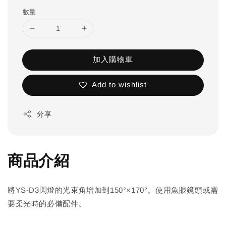
數量
加入購物車
Add to wishlist
分享
商品介紹
將YS-D3閃燈的光束角增加到150°×170°。使用魚眼鏡頭或需
要柔光時的必備配件。