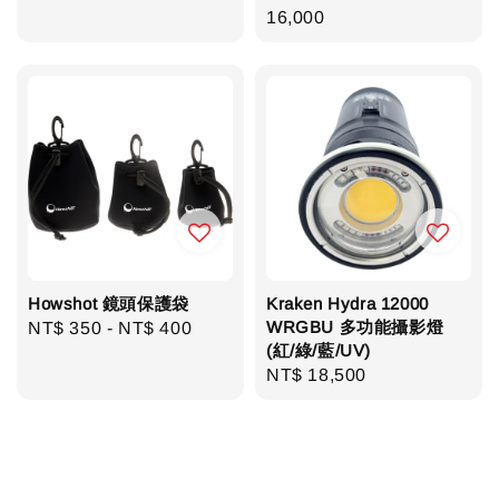
price
16,000
Howshot 鏡頭保護袋
Kraken Hydra 12000
WRGBU 多功能攝影燈
Regular
NT$ 350
-
NT$ 400
(紅/綠/藍/UV)
price
Regular
NT$ 18,500
price