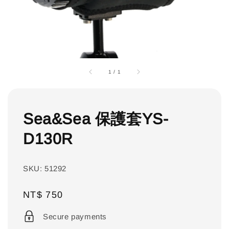
1
/
1
Sea&Sea 保護套YS-
D130R
SKU: 51292
Regular
NT$ 750
price
Secure payments