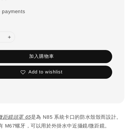
e payments
加入購物車
Add to wishlist
5 微距鏡頭罩 65
是為 N85 系統卡口的防水殼殼而設計。
有 M67螺牙，可以用於外掛水中近攝鏡/微距鏡。