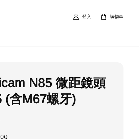
登入
購物車
ticam N85 微距鏡頭
5 (含M67螺牙)
3
300