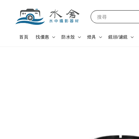
搜尋
首頁
找優惠
防水殼
燈具
鏡頭/濾鏡