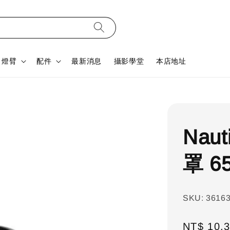
燈臂
配件
最新消息
攝影學堂
本店地址
Nau
罩 6
SKU: 3616
Regular
NT$ 10,