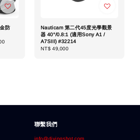
鋁合金防
Nauticam 第二代45度光學觀景
器 40°/0.8:1 (適用Sony A1 /
A7SIII) #32214
00
Regular
NT$ 49,000
price
聯繫我們
info@divingshot.com