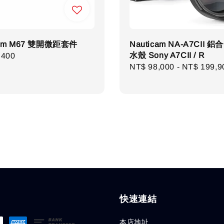
cam M67 雙開微距套件
Nauticam NA-A7CII 
水殼 Sony A7CII / R
r
,400
Regular
NT$ 98,000
-
NT$ 199,9
price
快速連結
本店地址