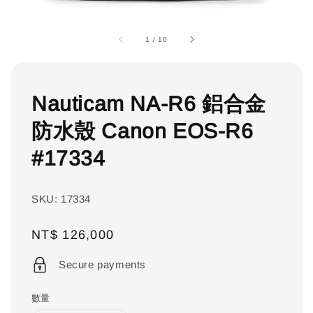
1
/
10
Nauticam NA-R6 鋁合金
防水殼 Canon EOS-R6
#17334
SKU: 17334
Regular
NT$ 126,000
price
Secure payments
數量