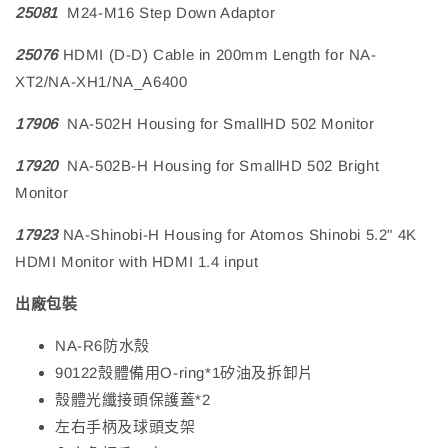
25081
M24-M16 Step Down Adaptor
25076
HDMI (D-D) Cable in 200mm Length for NA-
XT2/NA-XH1/NA_A6400
17906
NA-502H Housing for SmallHD 502 Monitor
17920
NA-502B-H Housing for SmallHD 502 Bright
Monitor
17923
NA-Shinobi-H Housing for Atomos Shinobi 5.2" 4K
HDMI Monitor with HDMI 1.4 input
出廠包裝
NA-R6防水殼
90122殼體備用O-ring*1
矽油及拆卸片
殼體光纖接頭保護蓋*2
左右手柄及球頭支架