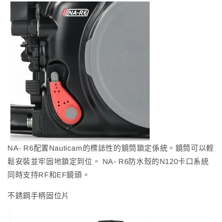
NA- R6配置Nauticam的標誌性的鏡筒鎖定係統。鏡筒可以輕
鬆安裝並牢固地鎖定到位。 NA- R6防水殼的N120卡口系統
同時支持RF和EF鏡頭。
不銹鋼手柄固位片