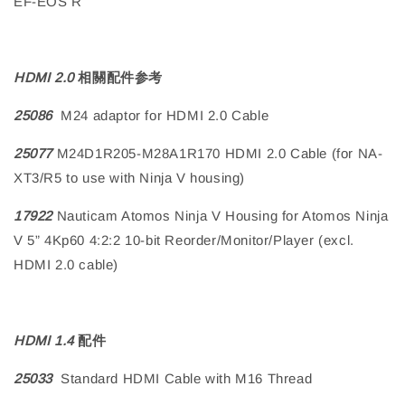
EF-EOS R
HDMI 2.0
相關配件参考
25086
M24 adaptor for HDMI 2.0 Cable
25077
M24D1R205-M28A1R170 HDMI 2.0 Cable (for NA-
XT3/R5 to use with Ninja V housing)
17922
Nauticam Atomos Ninja V Housing for Atomos Ninja
V 5” 4Kp60 4:2:2 10-bit Reorder/Monitor/Player (excl.
HDMI 2.0 cable)
HDMI 1.4
配件
25033
Standard HDMI Cable with M16 Thread