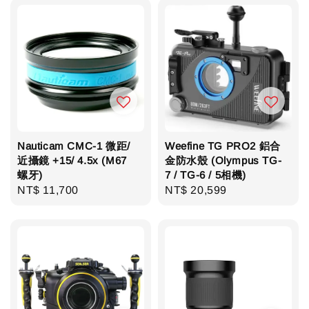
Nauticam CMC-1 微距/
Weefine TG PRO2 鋁合
近攝鏡 +15/ 4.5x (M67
金防水殼 (Olympus TG-
螺牙)
7 / TG-6 / 5相機)
Regular
NT$ 11,700
Regular
NT$ 20,599
price
price