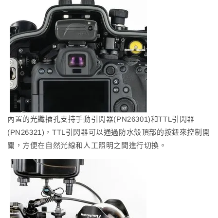
內置的光纖插孔支持手動引閃器(PN26301)和TTL引閃器
(PN26321)，TTL引閃器可以通過防水殼頂部的按鈕來控制開
關，方便在自然光線和人工照明之間進行切換。