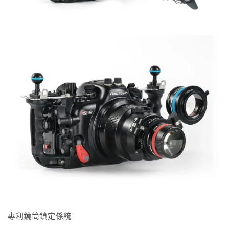
專利鏡筒鎖定係統