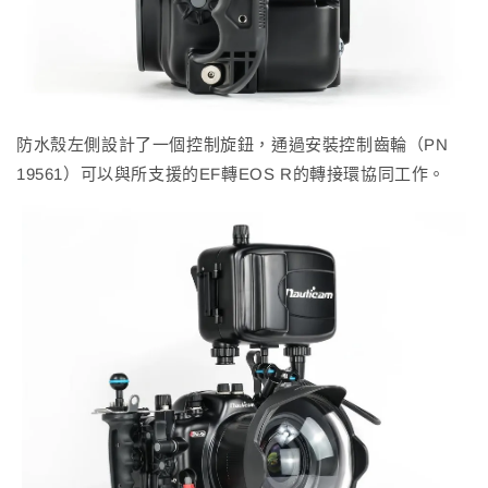
防水殼左側設計了一個控制旋鈕，通過安裝控制齒輪（PN
19561）可以與所支援的EF轉EOS R的轉接環協同工作。