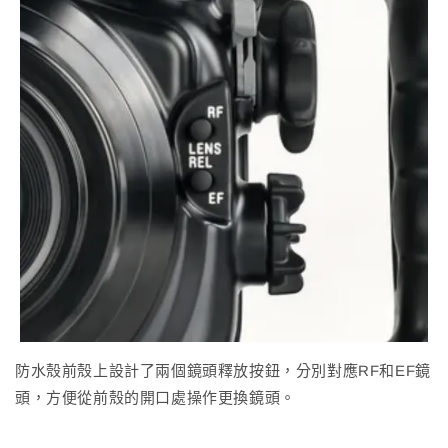
防水殼前殼上設計了兩個鏡頭釋放按鈕，分別對應RF和EF鏡
頭，方便從前殼的開口處操作更換鏡頭。