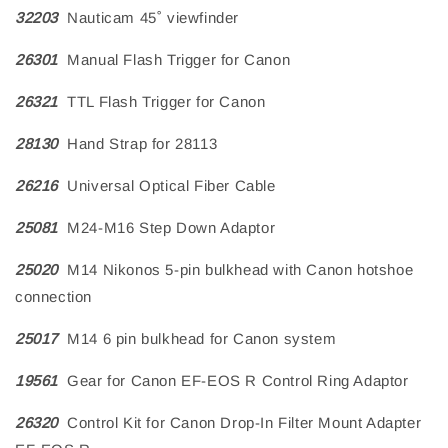
32203
Nauticam 45˚ viewfinder
26301
Manual Flash Trigger for Canon
26321
TTL Flash Trigger for Canon
28130
Hand Strap for 28113
26216
Universal Optical Fiber Cable
25081
M24-M16 Step Down Adaptor
25020
M14 Nikonos 5-pin bulkhead with Canon hotshoe
connection
25017
M14 6 pin bulkhead for Canon system
19561
Gear for Canon EF-EOS R Control Ring Adaptor
26320
Control Kit for Canon Drop-In Filter Mount Adapter