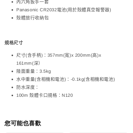
內六角扳手一套
Panasonic CR2032電池(用於殼體真空報警器)
殼體旅行收納包
規格尺寸
尺寸(含手柄)：357mm(寬)x 200mm(高)x
161mm(深）
陸面重量：3.5kg
水中重量(含相機和電池)：-0.1kg(含相機和電池)
防水深度：
100m 殼體卡口規格：N120
您可能也喜歡