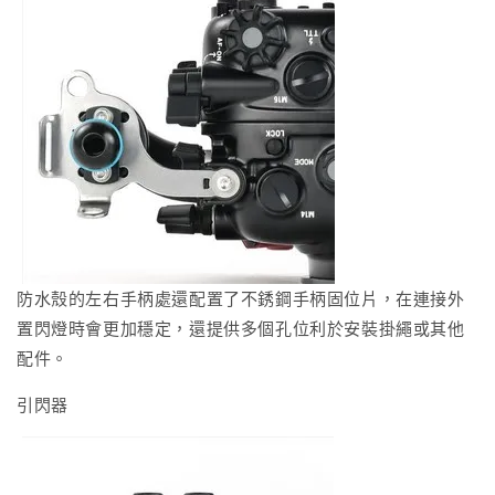
防水殼的左右手柄處還配置了不銹鋼手柄固位片，在連接外
置閃燈時會更加穩定，還提供多個孔位利於安裝掛繩或其他
配件。
引閃器