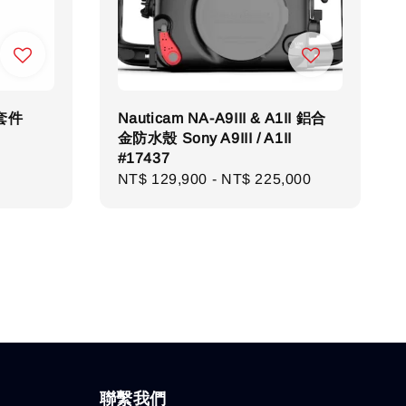
距套件
Nauticam NA-A9III & A1II 鋁合
金防水殼 Sony A9III / A1II
#17437
Regular
NT$ 129,900
-
NT$ 225,000
price
聯繫我們