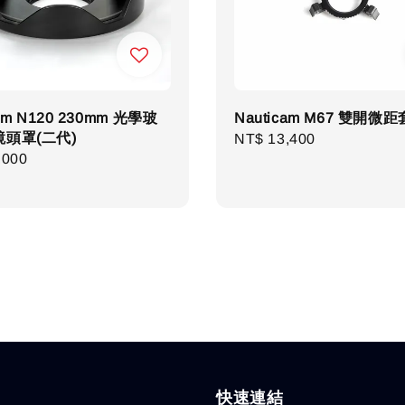
cam N120 230mm 光學玻
Nauticam M67 雙開微
頭罩(二代)
Regular
NT$ 13,400
r
,000
price
快速連結