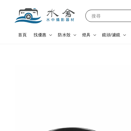
搜尋
首頁
找優惠
防水殼
燈具
鏡頭/濾鏡