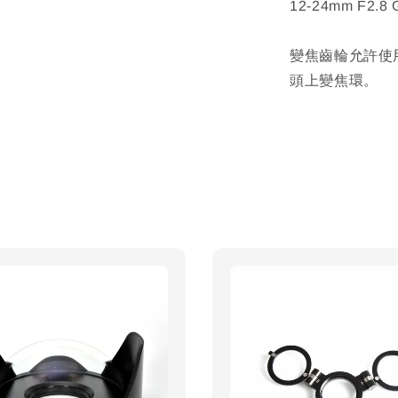
12-24mm F2.
變焦齒輪允許使
頭上變焦環。