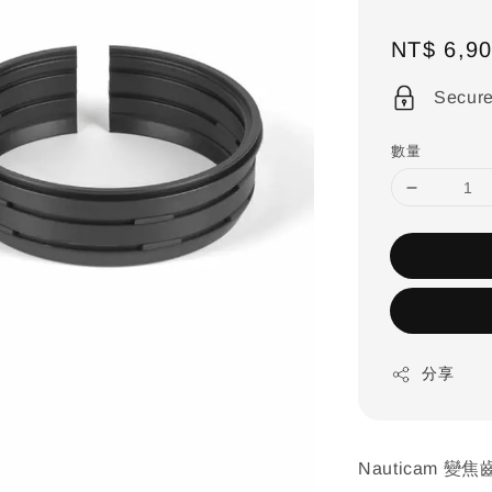
Regular
NT$ 6,9
price
Secur
數量
分享
Nauticam 變焦