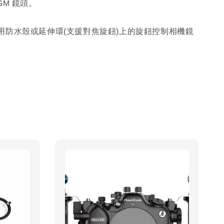
8 GM 鏡頭。
用防水殼或延伸環(支援對焦旋鈕)上的旋鈕控制相機鏡