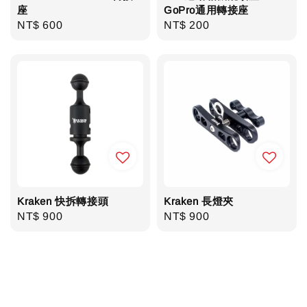
座
GoPro通用轉接座
Regular
NT$ 600
Regular
NT$ 200
price
price
Kraken 快拆轉接頭
Kraken 長燈夾
Regular
NT$ 900
Regular
NT$ 900
price
price