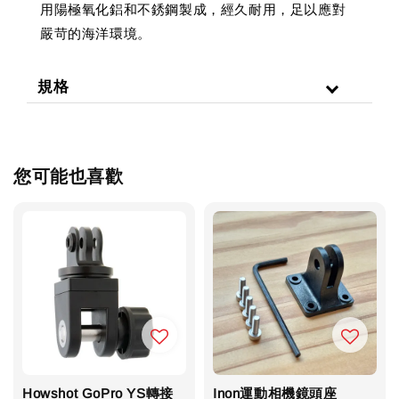
用陽極氧化鋁和不銹鋼製成，經久耐用，足以應對
嚴苛的海洋環境。
規格
您可能也喜歡
Howshot GoPro YS轉接
Inon運動相機鏡頭座