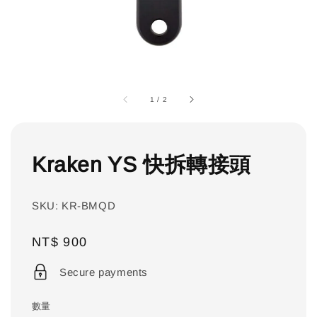
1
/
2
Kraken YS 快拆轉接頭
SKU: KR-BMQD
Regular
NT$ 900
price
Secure payments
數量