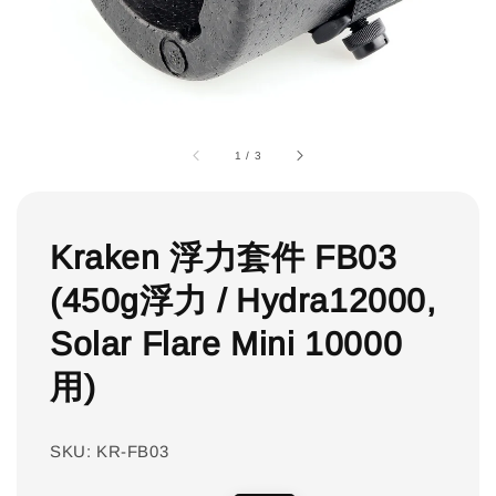
1
/
3
Kraken 浮力套件 FB03
(450g浮力 / Hydra12000,
Solar Flare Mini 10000
用)
SKU: KR-FB03