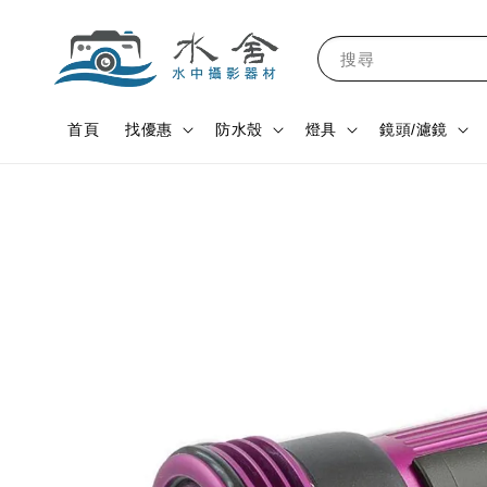
搜尋
首頁
找優惠
防水殼
燈具
鏡頭/濾鏡