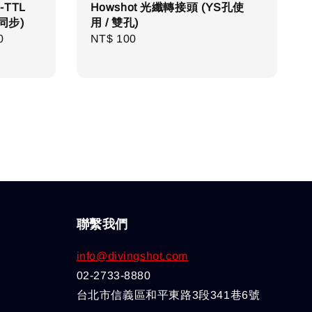
-TTL
Howshot 光纖轉接頭 (YS孔使
同步)
用 / 雙孔)
0
Regular
Regular
NT$ 100
price
price
聯繫我們
info@divingshot.com
02-2733-8880
台北市信義區和平東路3段341巷6號