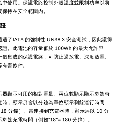
氣中使用。保護電路控制外殼溫度並限制功率以將
度保持在安全範圍內。
認證
過了IATA 的強制性 UN38.3 安全測試，因此獲得
證。此電池的容量低於 100Wh 的最大允許容
一個集成的保護電路，可防止過放電、深度放電、
等有害條件。
示器顯示可用的相對電量。兩位數顯示顯示剩餘時
電時，顯示屏會以分鐘為單位顯示剩餘運行時間
= 18 分鐘）。當連接到充電器時，顯示屏以 10 分
剩餘充電時間（例如“18”= 180 分鐘）。