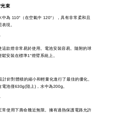
°光束
中為 110°（在空氣中 120°），具有非常柔和且
照表現。
計
使這款燈非常易於使用。電池安裝容易。隨附的球
輕鬆安裝在標準1"燈臂系統上。
影燈設計針對體積的縮小和輕量化進行了最佳的優化。
電池僅630g(陸上)，水中為200g。
計
在正常使用下壽命幾近無限。擁有過熱保護電路允許