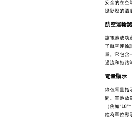
安全的在空
攝影燈的溫
航空運輸
該電池成功通
了航空運輸認
量。它包含
過流和短路
電量顯示
綠色電量指
間。電池放
（例如“18”
鐘為單位顯示