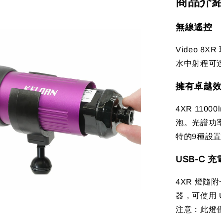
商品介
無線遙控
Video 8X
水中射程可達
擁有卓越效
4XR 110
泡。光譜功率
特的9種設置
USB-C 
4XR 燈隨
器，可使用 
注意：此燈僅