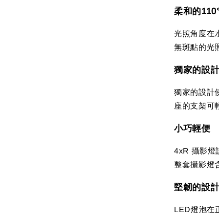
柔和的110
光照角度在水
無斑點的光
獨家的設
獨家的設計
座的支架可
小巧輕便
4xR 攝
整套攝影燈含
堅韌的設
LED燈泡