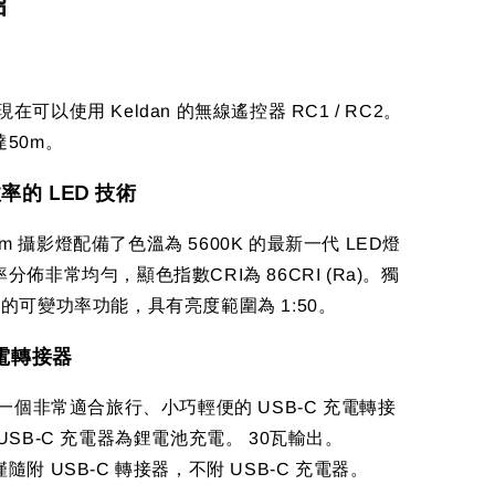
紹
R 現在可以使用 Keldan 的無線遙控器 RC1 / RC2。
50m。
率的 LED 技術
00lm 攝影燈配備了色溫為 5600K 的最新一代 LED燈
分佈非常均勻，顯色指數CRI為 86CRI (Ra)。獨
的可變功率功能，具有亮度範圍為 1:50。
充電轉接器
附一個非常適合旅行、小巧輕便的 USB-C 充電轉接
USB-C 充電器為鋰電池充電。 30瓦輸出。
隨附 USB-C 轉接器，不附 USB-C 充電器。