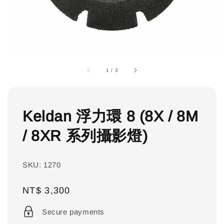
1
/
3
Keldan 浮力環 8 (8X / 8M
/ 8XR 系列攝影燈)
SKU: 1270
Regular
NT$ 3,300
price
Secure payments