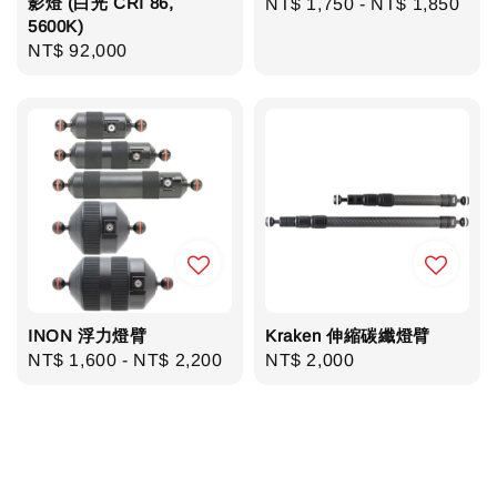
影燈 (白光 CRI 86,
Regular
NT$ 1,750
-
NT$ 1,850
5600K)
price
Regular
NT$ 92,000
price
INON 浮力燈臂
Kraken 伸縮碳纖燈臂
Regular
NT$ 1,600
-
NT$ 2,200
Regular
NT$ 2,000
price
price