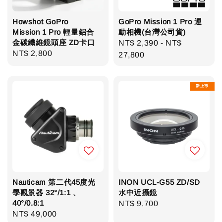
Howshot GoPro
GoPro Mission 1 Pro 運
Mission 1 Pro 輕量鋁合
動相機(台灣公司貨)
金碳纖維鏡頭座 ZD卡口
Regular
NT$ 2,390
-
NT$
Regular
NT$ 2,800
price
27,800
price
新上市
Nauticam 第二代45度光
INON UCL-G55 ZD/SD
學觀景器 32°/1:1 、
水中近攝鏡
40°/0.8:1
Regular
NT$ 9,700
Regular
NT$ 49,000
price