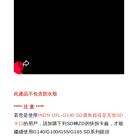
此產品不包含防水殼
**** 注 意 ****
若您是使用
INON UFL-G140 SD廣角鏡或是其他SD
卡口
的用戶，請加購下列SD轉ZD的快拆卡齒，才能
繼續使用G140/G100/G55/G165 SD系列鏡頭