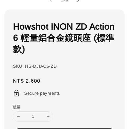
1
/
8
Howshot INON ZD Action
6 輕量鋁合金鏡頭座 (標準
款)
SKU: HS-DJIAC6-ZD
Regular
NT$ 2,600
price
Secure payments
數量