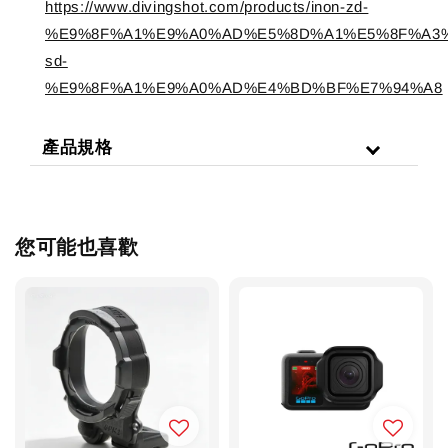
https://www.divingshot.com/products/inon-zd-
%E9%8F%A1%E9%A0%AD%E5%8D%A1%E5%8F%A3%
sd-
%E9%8F%A1%E9%A0%AD%E4%BD%BF%E7%94%A8
產品規格
您可能也喜歡