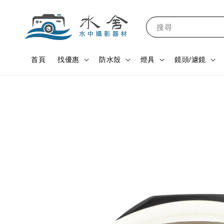
搜尋
首頁
找優惠
防水殼
燈具
鏡頭/濾鏡