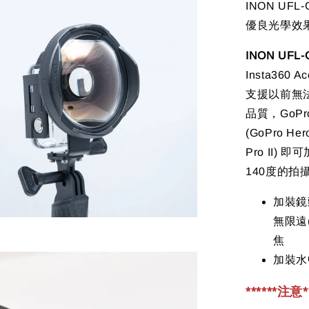
INON UFL
優良光學效
INON UFL
Insta36
支援以前無
品質，GoP
(GoPro Her
Pro II
140度的拍
加裝鏡頭
無限遠
焦
加裝水
******注意**