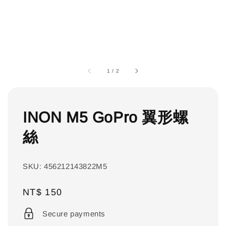
1
/
2
INON M5 GoPro 翼形螺
絲
SKU: 456212143822M5
Regular
NT$ 150
price
Secure payments