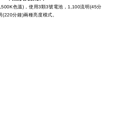
(6,500K色溫)，使用3顆3號電池，1,100流明(45分
流明(220分鐘)兩種亮度模式。