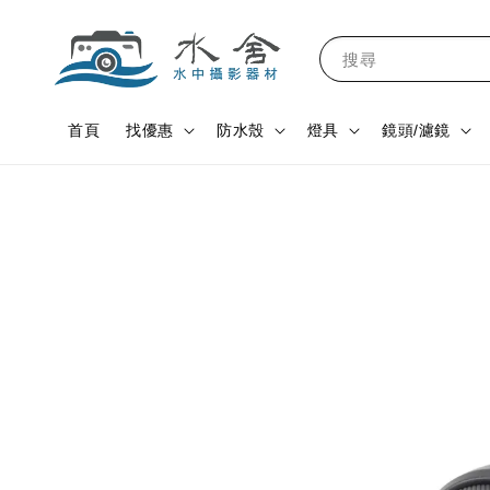
搜尋
首頁
找優惠
防水殼
燈具
鏡頭/濾鏡