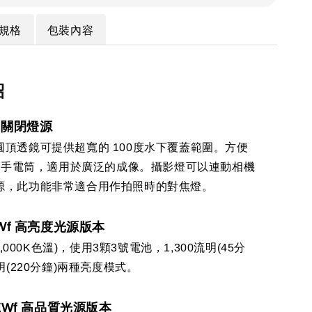
規格
包裝內容
紹
門關閉燈源
圓頂透鏡可提供超寬的 100度水下覆蓋範圍。方便
D 手電筒，適用於廣泛的成像。攝影燈可以連動相機
源，此功能非常適合用作拍照時的對焦燈。
-EWf 高亮度光源版本
(5,000K色溫)，使用3顆3號電池，1,300流明(45分
流明(220分鐘)兩種亮度模式。
h-EWf 高品質光源版本