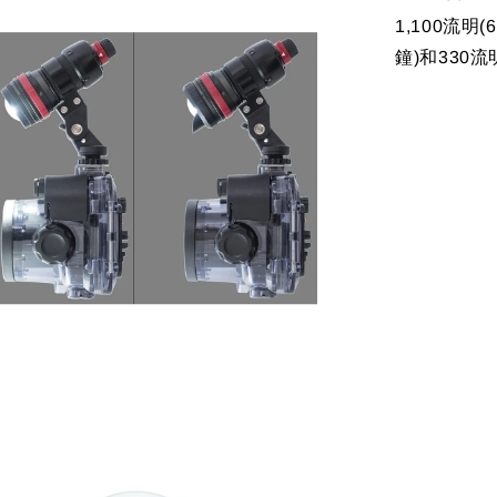
1,100流明
鐘)和330