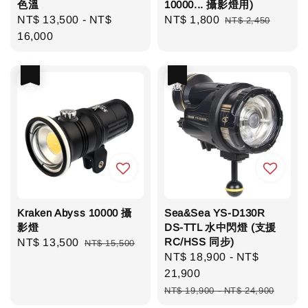
色溫
10000... 攝影燈用)
Regular
NT$ 13,500
-
NT$
Sale
NT$ 1,800
Regular
NT$ 2,450
price
16,000
price
price
優惠
優惠
Kraken Abyss 10000 攝
Sea&Sea YS-D130R
影燈
DS-TTL 水中閃燈 (支援
RC/HSS 同步)
Sale
NT$ 13,500
Regular
NT$ 15,500
Sale
NT$ 18,900
-
NT$
price
price
price
21,900
Regular
NT$ 19,900
-
NT$ 24,900
price