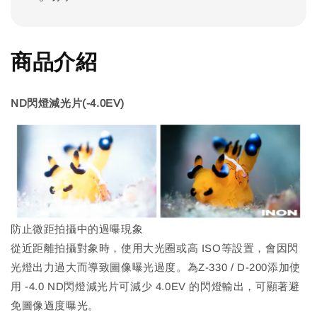
商品介紹
ND閃燈減光片(-4.0EV)
防止微距拍攝中的過曝現象
從近距離拍攝對象時，使用大光圈或高 ISO等設置，會因閃
光燈出力過大而導致圖像曝光過度。為Z-330 / D-200添加使
用 -4.0 ND閃燈減光片可減少 4.0EV 的閃燈輸出，可顯著避
免圖像過度曝光。