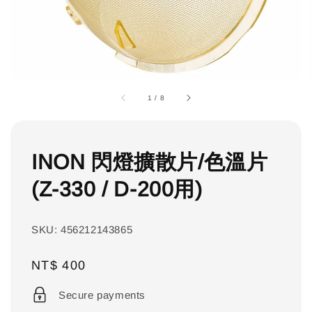
1
/
8
INON 閃燈擴散片/色溫片
(Z-330 / D-200用)
SKU: 456212143865
Regular
NT$ 400
price
Secure payments