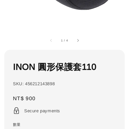
1
/
4
INON 圓形保護套110
SKU: 456212143898
Regular
NT$ 900
price
Secure payments
數量