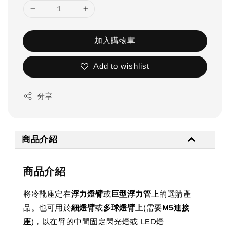
加入購物車
Add to wishlist
分享
商品介紹
商品介紹
將冷靴座定在
浮力燈臂
或
巨型浮力管
上的選購產
品。也可用於
細燈臂
或
多球燈臂上
(需要
M5連接
座
)，以在臂的中間固定閃光燈或 LED燈