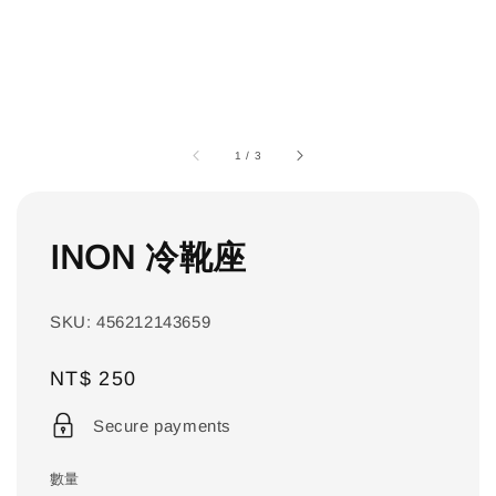
1
/
3
INON 冷靴座
SKU: 456212143659
Regular
NT$ 250
price
Secure payments
數量