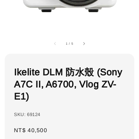
1
/
5
Ikelite DLM 防水殼 (Sony
A7C II, A6700, Vlog ZV-
E1)
SKU: 69124
Regular
NT$ 40,500
price