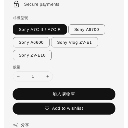
Secure payments
相機型號
Sony A7C II / A7C R
Sony A6700
Sony A6600
Sony Vlog ZV-E1
Sony ZV-E10
數量
加入購物車
Add to wishlist
分享