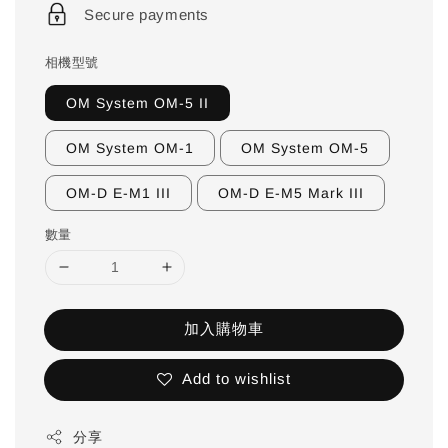
Secure payments
相機型號
OM System OM-5 II
OM System OM-1
OM System OM-5
OM-D E-M1 III
OM-D E-M5 Mark III
數量
加入購物車
Add to wishlist
分享