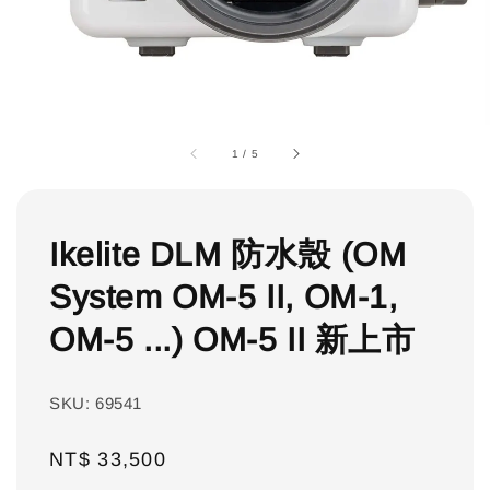
1
/
5
Ikelite DLM 防水殼 (OM
System OM-5 II, OM-1,
OM-5 ...) OM-5 II 新上市
SKU: 69541
Regular
NT$ 33,500
price