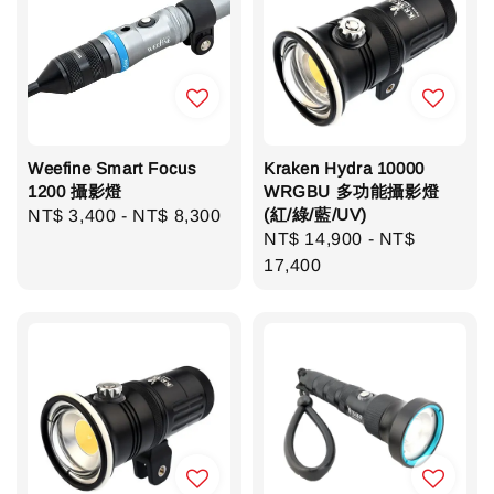
Weefine Smart Focus
Kraken Hydra 10000
1200 攝影燈
WRGBU 多功能攝影燈
(紅/綠/藍/UV)
Regular
NT$ 3,400
-
NT$ 8,300
Regular
NT$ 14,900
-
NT$
price
price
17,400