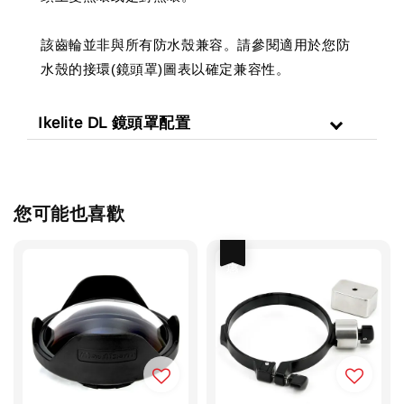
該齒輪並非與所有防水殼兼容。請參閱適用於您防
水殼的接環(鏡頭罩)圖表以確定兼容性。
Ikelite DL 鏡頭罩配置
您可能也喜歡
優惠