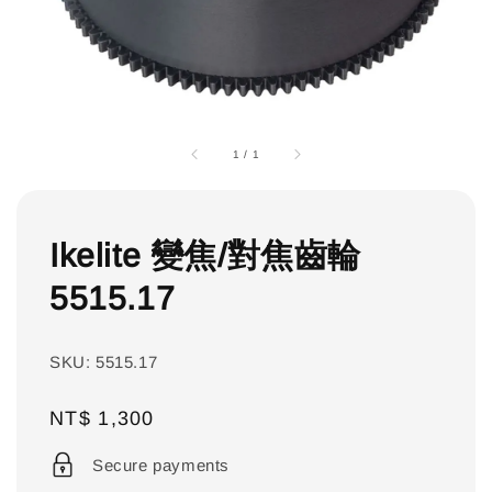
1
/
1
Ikelite 變焦/對焦齒輪
5515.17
SKU: 5515.17
Regular
NT$ 1,300
price
Secure payments