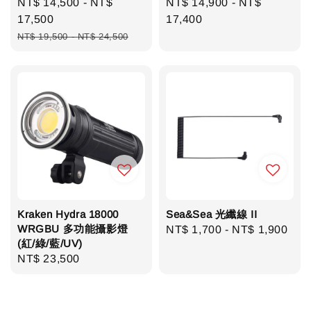
Sale
NT$ 14,500
-
NT$
Regular
NT$ 14,900
-
NT$
price
17,500
price
17,400
Regular
NT$ 19,500
-
NT$ 24,500
price
Kraken Hydra 18000
Sea&Sea 光纖線 II
WRGBU 多功能攝影燈
Regular
NT$ 1,700
-
NT$ 1,900
(紅/綠/藍/UV)
price
Regular
NT$ 23,500
price