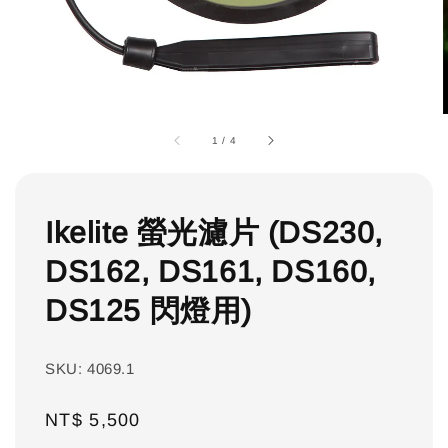
1
/
4
Ikelite 螢光濾片 (DS230,
DS162, DS161, DS160,
DS125 閃燈用)
SKU: 4069.1
Regular
NT$ 5,500
price