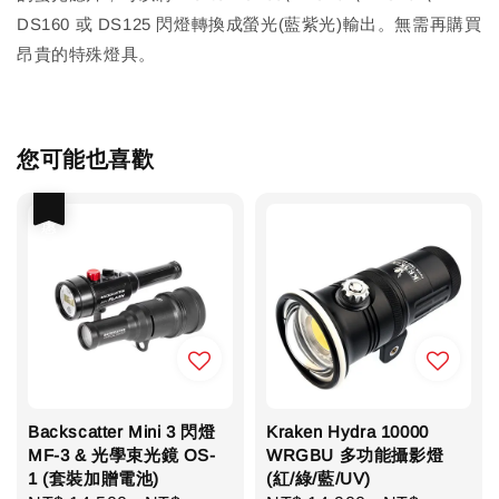
DS160 或 DS125 閃燈轉換成螢光(藍紫光)輸出。無需再購買
昂貴的特殊燈具。
您可能也喜歡
優惠
Backscatter Mini 3 閃燈
Kraken Hydra 10000
MF-3 & 光學束光鏡 OS-
WRGBU 多功能攝影燈
1 (套裝加贈電池)
(紅/綠/藍/UV)