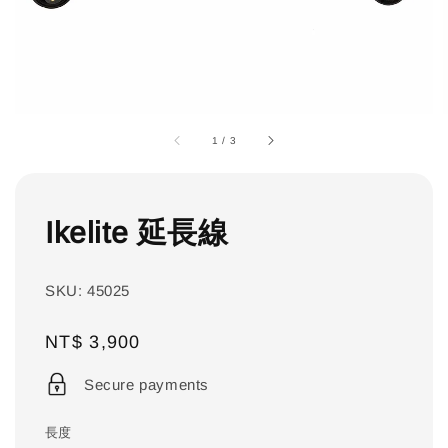
1
/
3
Ikelite 延長線
SKU: 45025
Regular
NT$ 3,900
price
Secure payments
長度