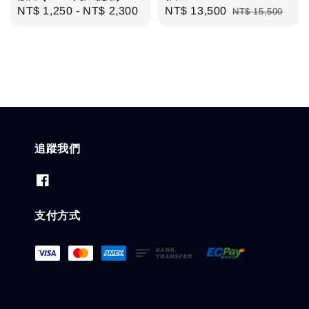
Regular
NT$ 1,250
-
NT$ 2,300
Sale
NT$ 13,500
Regular
NT$ 15,500
price
price
price
追蹤我們
支付方式