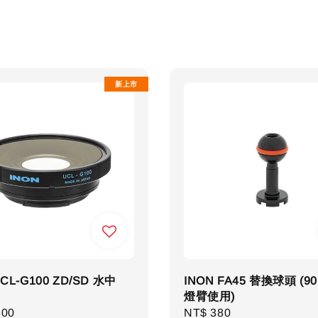
新上市
UCL-G100 ZD/SD 水中
INON FA45 替換球頭 (9
燈臂使用)
r
800
Regular
NT$ 380