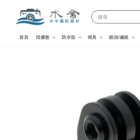
搜尋
首頁
找優惠
防水殼
燈具
鏡頭/濾鏡