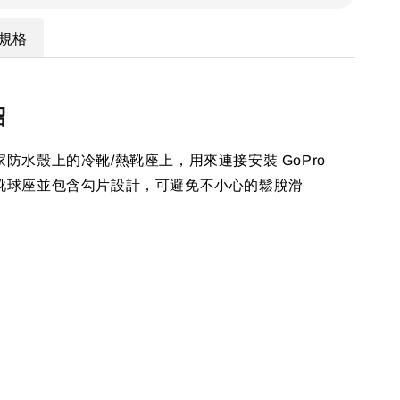
規格
紹
防水殼上的冷靴/熱靴座上，用來連接安裝 GoPro
靴球座並包含勾片設計，可避免不小心的鬆脫滑