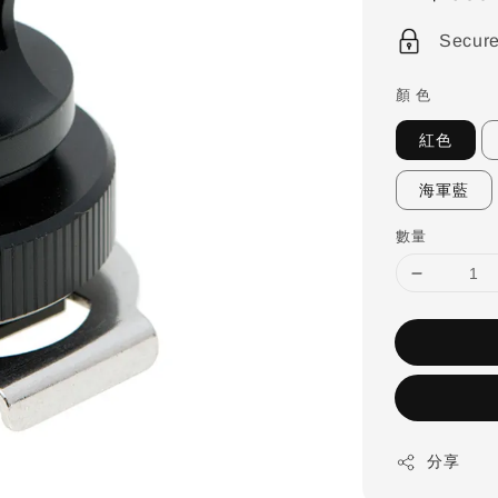
price
Secur
顏 色
紅色
海軍藍
數量
分享