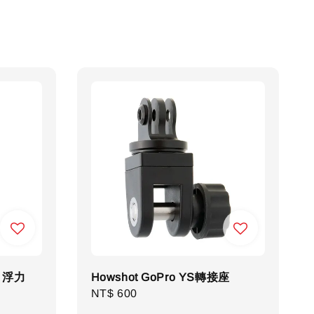
0 浮力
Howshot GoPro YS轉接座
Regular
NT$ 600
price