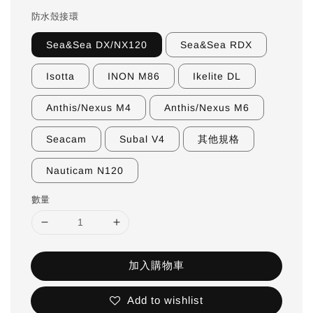
防水殼接環
Sea&Sea DX/NX120
Sea&Sea RDX
Isotta
INON M86
Ikelite DL
Anthis/Nexus M4
Anthis/Nexus M6
Seacam
Subal V4
其他規格
Nauticam N120
數量
加入購物車
Add to wishlist