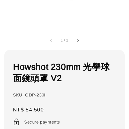
1
/
2
Howshot 230mm 光學球
面鏡頭罩 V2
SKU: ODP-230II
Regular
NT$ 54,500
price
Secure payments