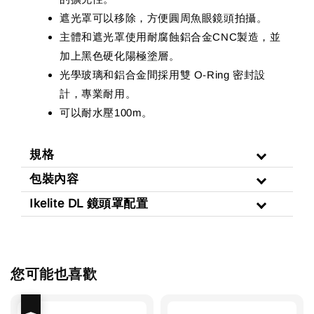
遮光罩可以移除，方便圓周魚眼鏡頭拍攝。
主體和遮光罩使用耐腐蝕鋁合金CNC製造，並
加上黑色硬化陽極塗層。
光學玻璃和鋁合金間採用雙 O-Ring 密封設
計，專業耐用。
可以耐水壓100m。
規格
包裝內容
Ikelite DL 鏡頭罩配置
您可能也喜歡
優惠