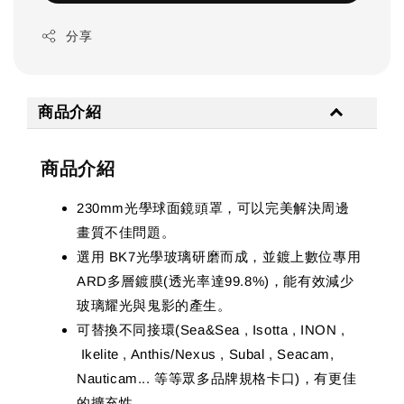
分享
商品介紹
商品介紹
230mm光學球面鏡頭罩，可以完美解決周邊
畫質不佳問題。
選用 BK7光學玻璃研磨而成，並鍍上數位專用
ARD多層鍍膜(透光率達99.8%)，能有效減少
玻璃耀光與鬼影的產生。
可替換不同接環(Sea&Sea , Isotta , INON ,
Ikelite , Anthis/Nexus , Subal , Seacam,
Nauticam... 等等眾多品牌規格卡口)，有更佳
的擴充性。