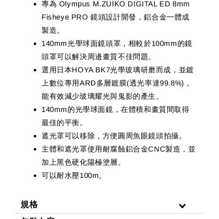
專為 Olympus M.ZUIKO DIGITAL ED 8mm
Fisheye PRO 鏡頭設計開發，鋁合金一體成
製造。
140mm光學球面鏡頭罩，相較於100mm的鏡
頭罩可以解決周邊畫質不佳問題。
選用日本HOYA BK7光學玻璃研磨而成，並鍍
上數位專用ARD多層鍍膜(透光率達99.8%)，
能有效減少玻璃耀光與鬼影的產生。
140mm的光學球面鏡，在體積和畫質間取得
最佳的平衡。
遮光罩可以移除，方便圓周魚眼鏡頭拍攝。
主體和遮光罩使用耐腐蝕鋁合金CNC製造，並
加上黑色硬化陽極塗層。
可以耐水壓100m。
規格