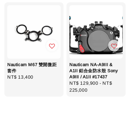
Nauticam M67 雙開微距
Nauticam NA-A9III &
套件
A1II 鋁合金防水殼 Sony
A9III / A1II #17437
Regular
NT$ 13,400
Regular
NT$ 129,900
-
NT$
price
price
225,000