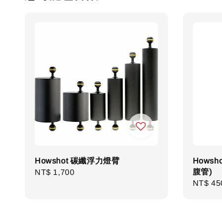
Howshot 碳纖浮力燈臂
Howsh
腹管)
Regular
NT$ 1,700
Regula
NT$ 45
price
price