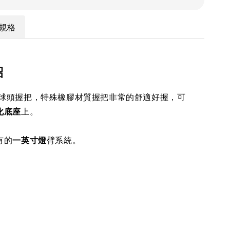
規格
紹
t 1"球頭握把，特殊橡膠材質握把非常的舒適好握，可
化底座
上。
有的
一英寸燈
臂系統。