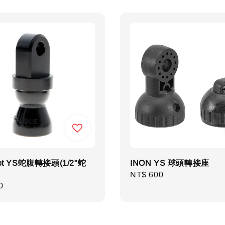
ot YS蛇腹轉接頭(1/2"蛇
INON YS 球頭轉接座
Regular
NT$ 600
r
0
price