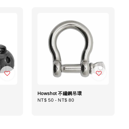
Howshot 不鏽鋼吊環
Regular
NT$ 50
-
NT$ 80
price