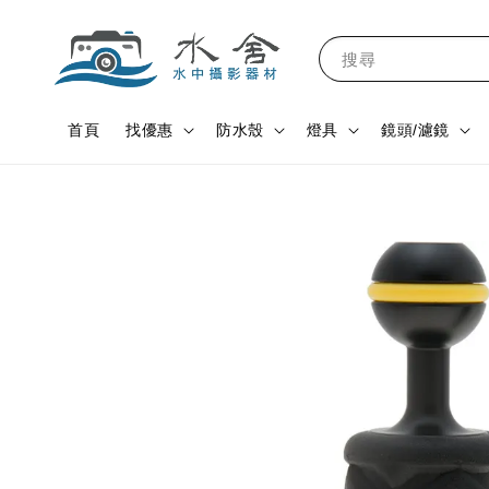
搜尋
首頁
找優惠
防水殼
燈具
鏡頭/濾鏡