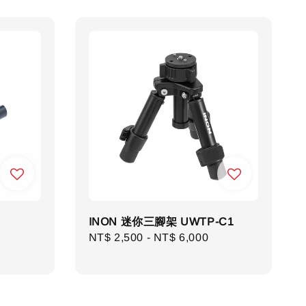
INON 迷你三腳架 UWTP-C1
Regular
NT$ 2,500
-
NT$ 6,000
price