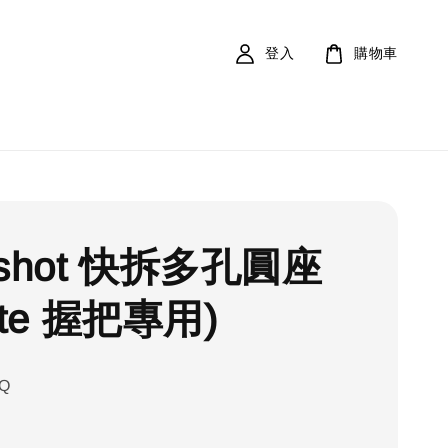
登入
購物車
shot 快拆多孔圓座
lite 握把專用)
KQ