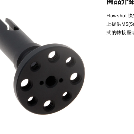
商品介
Howshot
上提供M5(5
式的轉接座