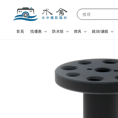
搜尋
首頁
找優惠
防水殼
燈具
鏡頭/濾鏡