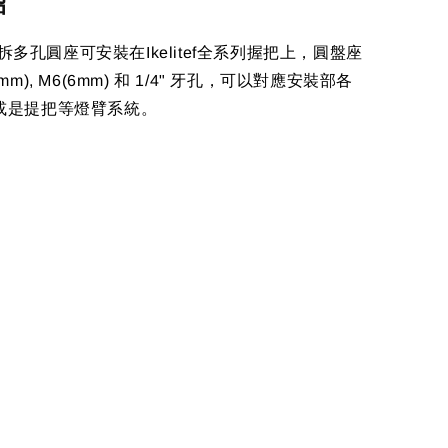
紹
 快拆多孔圓座可安裝在Ikelitef全系列握把上，圓盤座
mm), M6(6mm) 和 1/4" 牙孔，可以對應安裝部各
或是提把等燈臂系統。