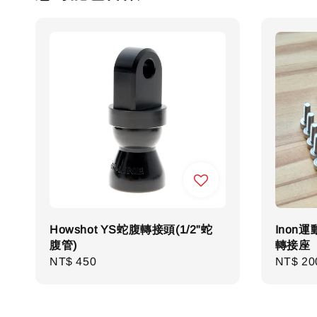
Howshot YS蛇腹轉接頭(1/2"蛇
Inon
腹管)
轉接座
Regular
NT$ 450
Regula
NT$ 20
price
price