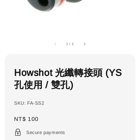
1
/
2
Howshot 光纖轉接頭 (YS
孔使用 / 雙孔)
SKU: FA-SS2
Regular
NT$ 100
price
Secure payments