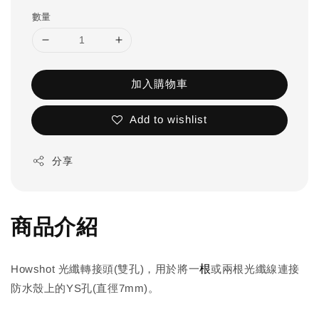
數量
加入購物車
Add to wishlist
分享
商品介紹
根
Howshot 光纖轉接頭(雙孔)，用於將一
或兩根光纖線連接
防水殼上的YS孔(直徑7mm)。