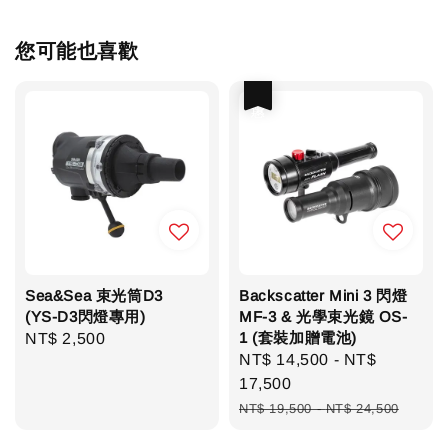
您可能也喜歡
優惠
Sea&Sea 束光筒D3
Backscatter Mini 3 閃燈
(YS-D3閃燈專用)
MF-3 & 光學束光鏡 OS-
1 (套裝加贈電池)
Regular
NT$ 2,500
Sale
NT$ 14,500
-
NT$
price
price
17,500
Regular
NT$ 19,500
-
NT$ 24,500
price