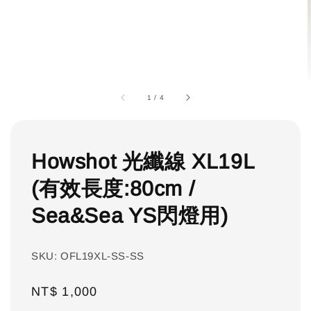
1
/
4
Howshot 光纖線 XL19L
(有效長度:80cm /
Sea&Sea YS閃燈用)
SKU: OFL19XL-SS-SS
Regular
NT$ 1,000
price