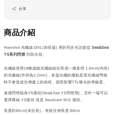
分享
商品介紹
Howshot 光纖線19XL(加長版) 用於同步光訊號從
Sea&Sea
YS系列閃燈
到防水殼。
光纖線使用19條超細光纖絲組合而成一條直徑 1.0mm(內徑)
的光纖線(外徑為2.2mm)，多蕊光纖的優點是當光纖線彎曲
時不會造成光傳遞上的損耗，因而影響TTL曝光的準確度。
連接閃燈端為YS接頭(Sea&Sea YS閃燈用)，另外一端可以
選擇裸線,YS接頭 或是 Nauticam M11 接頭。
長度約65cm(未拉長)，有效拉伸長度:80cm