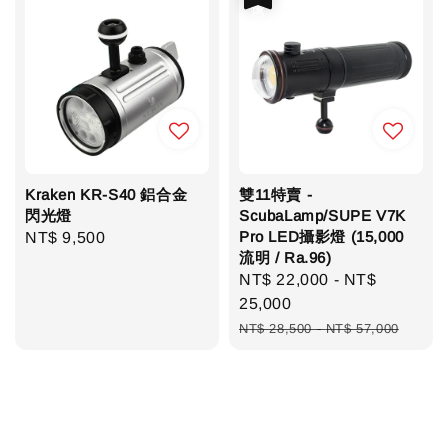
Kraken KR-S40 鋁合金
雙11特賣 -
閃光燈
ScubaLamp/SUPE V7K
Pro LED攝影燈 (15,000
Regular
NT$ 9,500
流明 / Ra.96)
price
Sale
NT$ 22,000
-
NT$
price
25,000
Regular
NT$ 28,500
-
NT$ 57,000
price