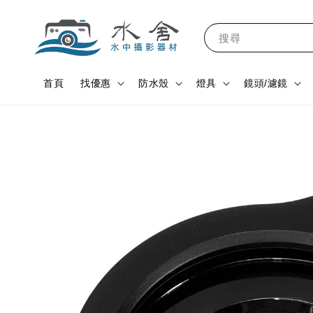
搜尋
首頁
找優惠
防水殼
燈具
鏡頭/濾鏡