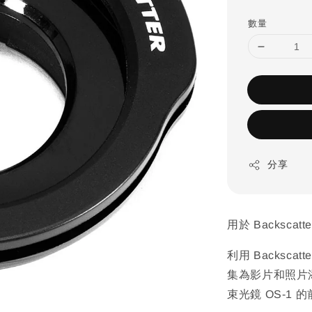
數量
分享
用於 Backscat
利用 Backsc
集為影片和照片添加
束光鏡 OS-1