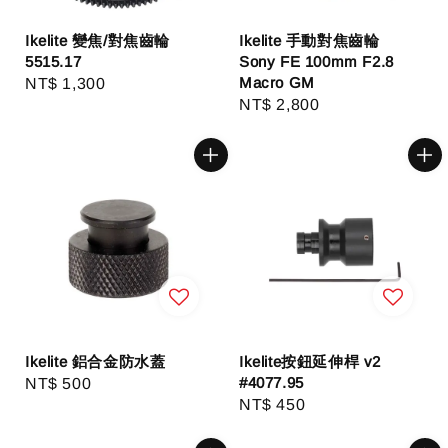
Ikelite 變焦/對焦齒輪
Ikelite 手動對焦齒輪
5515.17
Sony FE 100mm F2.8
Macro GM
Regular
NT$ 1,300
Regular
NT$ 2,800
price
price
Ikelite 鋁合金防水蓋
Ikelite按鈕延伸桿 v2
#4077.95
Regular
NT$ 500
Regular
NT$ 450
price
price