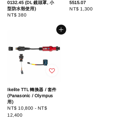
0132.45 (DL 鏡頭罩, 小
5515.07
型防水殼使用)
Regular
NT$ 1,300
Regular
NT$ 380
price
price
Ikelite TTL 轉換器 / 套件
(Panasonic / Olympus
用)
Regular
NT$ 10,800
-
NT$
price
12,400