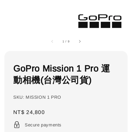
1
/
9
GoPro Mission 1 Pro 運
動相機(台灣公司貨)
SKU: MISSION 1 PRO
Regular
NT$ 24,800
price
Secure payments