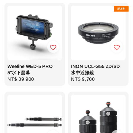
新上市
Weefine WED-5 PRO
INON UCL-G55 ZD/SD
5"水下螢幕
水中近攝鏡
Regular
NT$ 39,900
Regular
NT$ 9,700
price
price