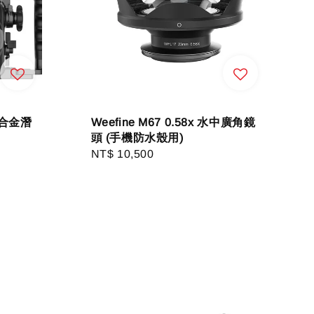
單鋁合金潛
Weefine M67 0.58x 水中廣角鏡
頭 (手機防水殼用)
Regular
NT$ 10,500
price