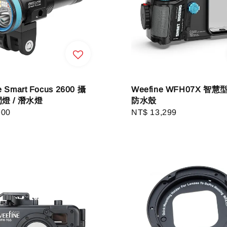
e Smart Focus 2600 攝
Weefine WFH07X 智
閃燈 / 潛水燈
防水殼
r
900
Regular
NT$ 13,299
price