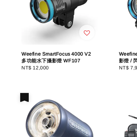
Weefine SmartFocus 4000 V2
Weefin
多功能水下攝影燈 WF107
影燈 / 
Regular
NT$ 12,000
Regula
NT$ 7,
price
price
優惠