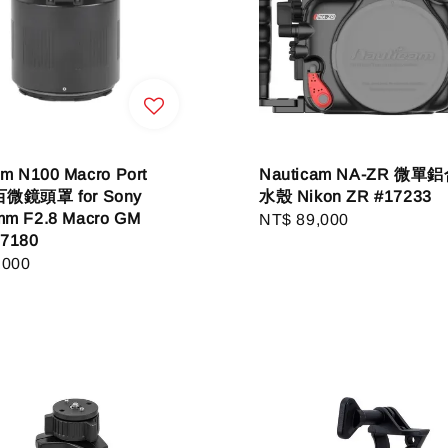
am N100 Macro Port
Nauticam NA-ZR 微
百微鏡頭罩 for Sony
水殼 Nikon ZR #17233
m F2.8 Macro GM
Regular
NT$ 89,000
7180
price
r
,000