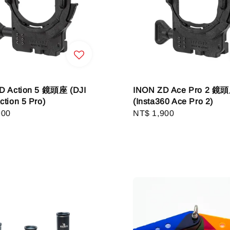
D Action 5 鏡頭座 (DJI
INON ZD Ace Pro 2 鏡
tion 5 Pro)
(Insta360 Ace Pro 2)
r
900
Regular
NT$ 1,900
price