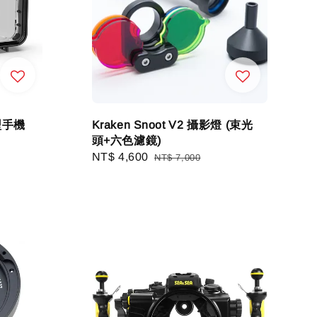
慧型手機
Kraken Snoot V2 攝影燈 (束光
頭+六色濾鏡)
Sale
NT$ 4,600
Regular
NT$ 7,000
price
price