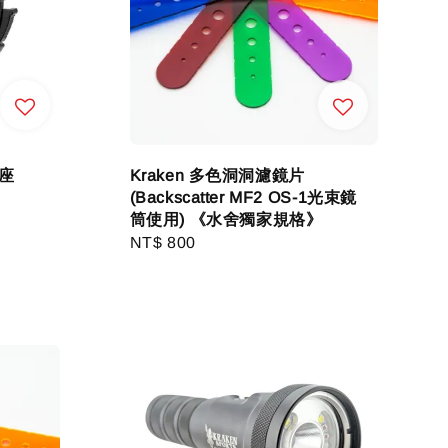
頭座
Kraken 多色洞洞濾鏡片
(Backscatter MF2 OS-1光束鏡
筒使用) 《水舍獨家規格》
Regular
NT$ 800
price