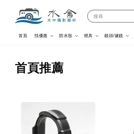
搜尋
首頁
找優惠
防水殼
燈具
鏡頭/濾鏡
首頁推薦