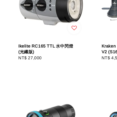
Ikelite RC165 TTL 水中閃燈
Krake
(光纖版)
V2 (S1
Regular
NT$ 27,000
Regula
NT$ 4,
price
price