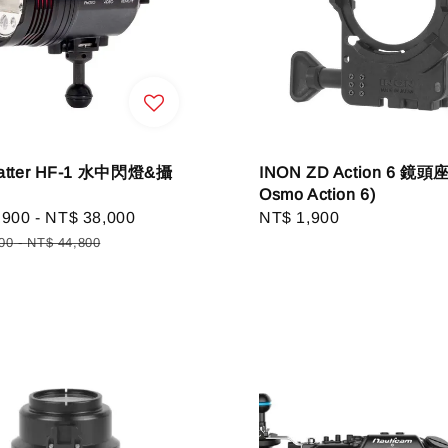
catter HF-1 水中閃燈&攝
INON ZD Action 6 鏡頭座
Osmo Action 6)
,900
-
NT$ 38,000
Regular
Regular
NT$ 1,900
price
price
00
-
NT$ 44,800