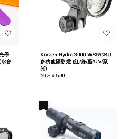
(光學
Kraken Hydra 3000 WSRGBU
《水舍
多功能攝影燈 (紅/綠/藍/UV/聚
光)
Regular
NT$ 4,500
price
優惠