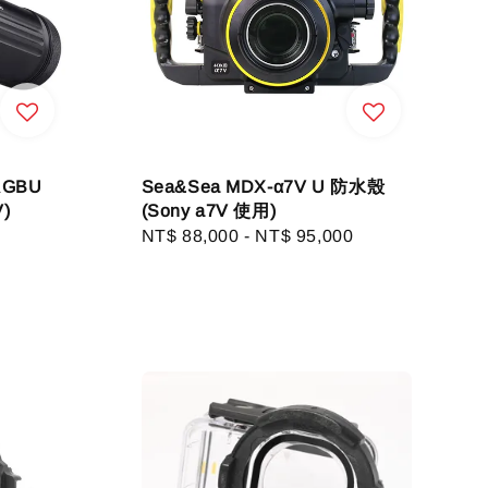
WRGBU
Sea&Sea MDX-α7V U 防水殼
)
(Sony a7V 使用)
Regular
NT$ 88,000
-
NT$ 95,000
price