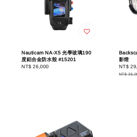
Nauticam NA-X5 光學玻璃190
Backs
度鋁合金防水殼 #15201
影燈
Regular
NT$ 26,000
Sale
NT$ 29
price
price
NT$ 35,0