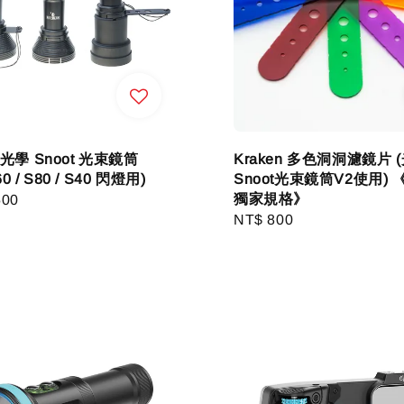
n 光學 Snoot 光束鏡筒
Kraken 多色洞洞濾鏡片 
60 / S80 / S40 閃燈用)
Snoot光束鏡筒V2使用) 
獨家規格》
r
500
Regular
NT$ 800
price