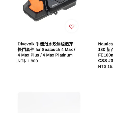
Divevolk 手機潛水殼無線藍芽
Nautic
快門套件 for Seatouch 4 Max /
130 新
4 Max Plus / 4 Max Platinum
FE100m
OSS #3
Regular
NT$ 1,800
Regula
NT$ 15
price
price