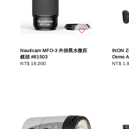
Nauticam MFO-3 外掛黑水微距
INON Z
鏡頭 #81503
Osmo Ac
Regular
NT$ 18,000
Regula
NT$ 1,
price
price