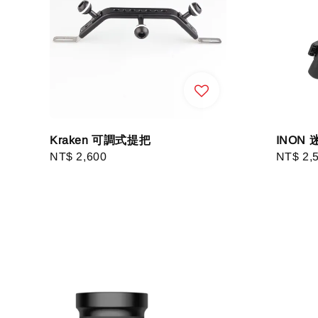
Kraken 可調式提把
INON 
Regular
NT$ 2,600
Regula
NT$ 2,
price
price