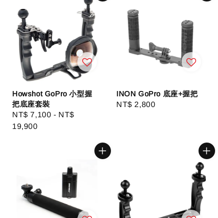
Howshot GoPro 小型握
INON GoPro 底座+握把
把底座套裝
Regular
NT$ 2,800
Regular
NT$ 7,100
-
NT$
price
price
19,900