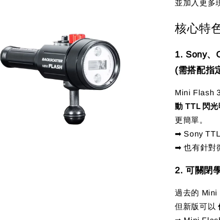
並加入更多
核心特
1. Sony、
(需搭配指
Mini Flas
動 TTL 閃
更簡單。
➡ Sony 
➡ 也有針對
2. 可關
過去的 Mi
但新版可以