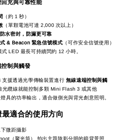
閃燈回充與可靠性能
間
（約 1 秒）
數
（單顆電池可達 2,000 次以上）
ing 防水密封，防漏更可靠
 模式 & Beacon 緊急信號模式
（可作安全信號使用）
n 模式 LED 最長可持續閃約 12 小時。
遠端控制與觸發
ash 3 支援透過光學傳輸裝置進行
無線遠端控制與觸
纜線就能控制多顆 Mini Flash 3 或其他
atter 燈具的功率輸出，適合做側光與背光創意照明。
燈最適合的使用方向
水下微距攝影
Snoot（聚光筒） 拍出主題陰影分明的暗背景照