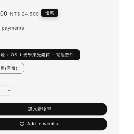
500
Regular
優惠
NT$ 24,500
price
e payments
光燈 + OS-1 光學束光鏡筒 + 電池套件
光燈(單燈)
加入購物車
Add to wishlist