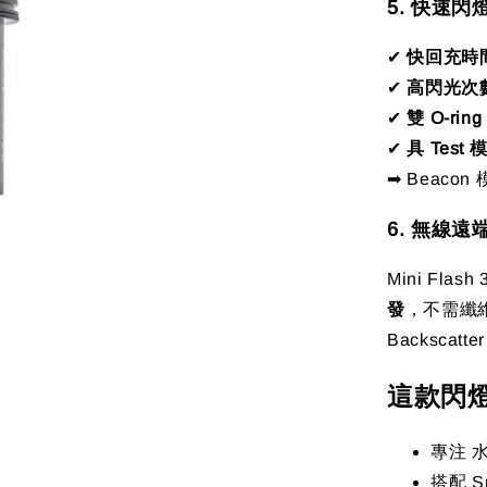
5. 快速
✔
快回充時
✔
高閃光次
✔
雙 O-r
✔
具 Test
➡ Beaco
6. 無線
Mini Fl
發
，不需纖維光
Backsc
這款閃
專注 
搭配 