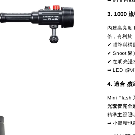
➡ Mini 
3. 100
內建高亮度 
倍，有利於
✔ 瞄準與構
✔ Snoot 
✔ 在明亮
➡ LED 照
4. 適合
微距
Mini Flas
光套管完全
精準主題照
➡ 小體積