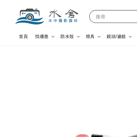
搜尋
首頁
找優惠
防水殼
燈具
鏡頭/濾鏡