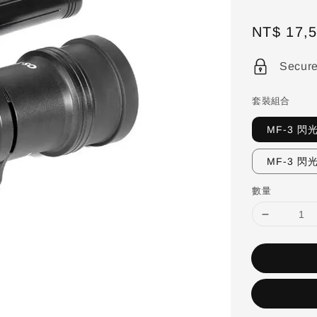
Sale
NT$ 17,
price
Secur
套裝組合
MF-3 閃
MF-3 閃
數量