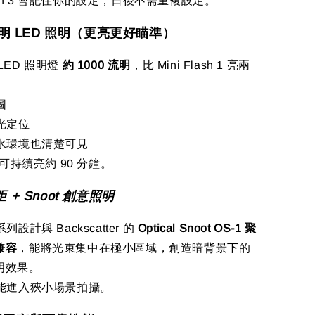
Flash 3 會記住你的設定，日後不需重複設定。
0 流明 LED 照明（更亮更好瞄準）
LED 照明燈
約 1000 流明
，比 Mini Flash 1 亮兩
圖
聚光定位
淺水環境也清楚可見
明可持續亮約 90 分鐘。
 + Snoot 創意照明
h 系列設計與 Backscatter 的
Optical Snoot OS-1 聚
兼容
，能將光束集中在極小區域，創造暗背景下的
明效果。
也能進入狹小場景拍攝。